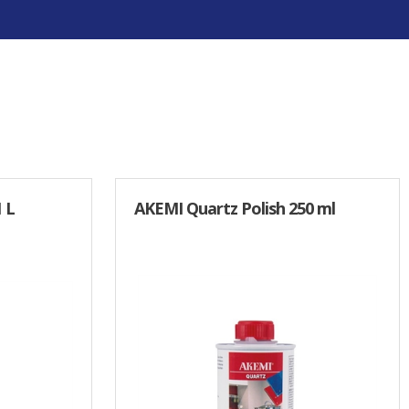
VINDUESPUDSERUDSTYR
Moerman
Unger
Vikan
Vinduessæbe
Diverse Vinduespudserudstyr
 L
AKEMI Quartz Polish 250 ml