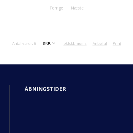
Forrige
Næste
Antal varer: 6
eklskl. moms
Anbefal
Print
ÅBNINGSTIDER