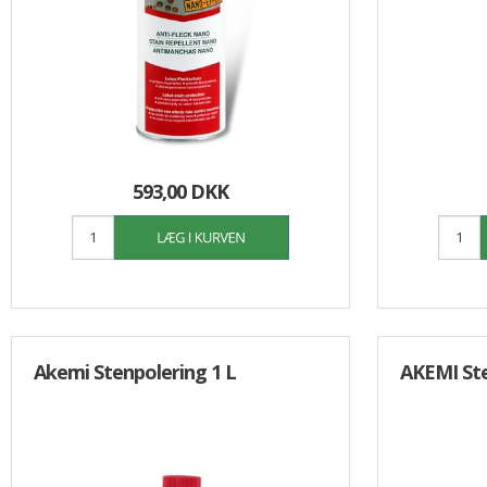
Opvask
Overflade desinfektion
Personlig pleje/værnemidler
Specialprodukter
Tøjvask
Universal rengøring
593,00 DKK
Akemi Stenpolering 1 L
AKEMI Ste