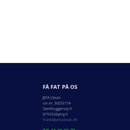
FÅ FAT PÅ OS
JEFA Clean
cvr nr. 30233174
Stenhuggervej 9
6710 Esbjerg V
frank@jefaclean.dk