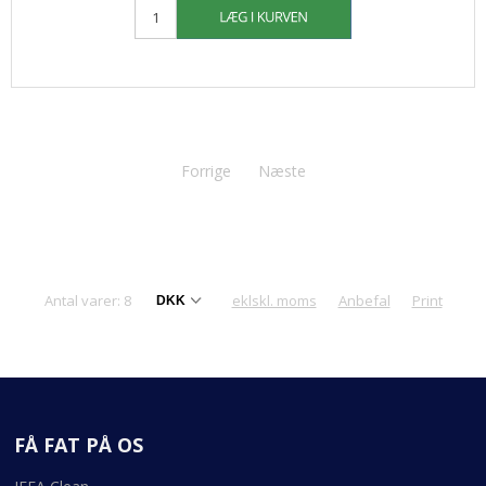
Forrige
Næste
Antal varer: 8
eklskl. moms
Anbefal
Print
FÅ FAT PÅ OS