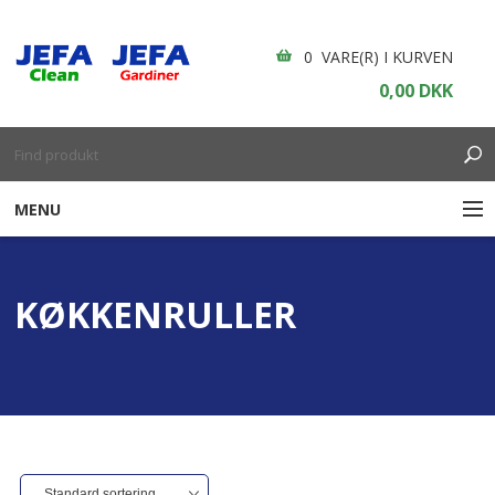
0 VARE(R) I KURVEN
0,00 DKK
MENU
RENGØRING
KØKKENRULLER
ENGANGSARTIKLER
BOLIGINDRETNING
GARDINER
BORDDÆKNING