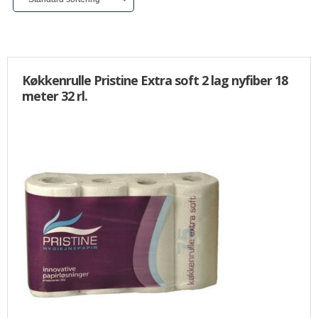
ALLE VARER I DENNE KATEGORI ER TIL 1/2 PRIS
SENDES
IKKE FRAGTFRI
TILBUD
Køkkenrulle Pristine Extra soft 2 lag nyfiber 18
meter 32 rl.
FORSIDE
PROFIL
NYHEDER
VILKÅR
BESTIL
KURV
KONTAKT