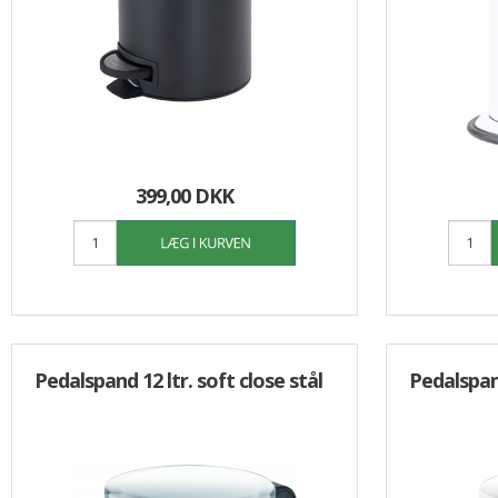
Opvask
Overflade desinfektion
Personlig pleje/værnemidler
Specialprodukter
Tøjvask
Universal rengøring
399,00 DKK
Pedalspand 12 ltr. soft close stål
Pedalspand