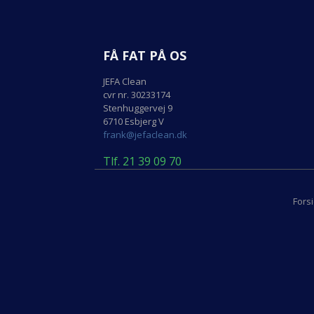
FÅ FAT PÅ OS
JEFA Clean
cvr nr. 30233174
Stenhuggervej 9
6710 Esbjerg V
frank@jefaclean.dk
Tlf. 21 39 09 70
Fors