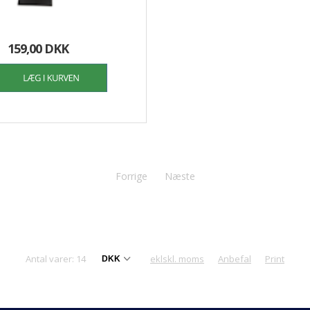
159,00 DKK
Forrige
Næste
Antal varer: 14
eklskl. moms
Anbefal
Print