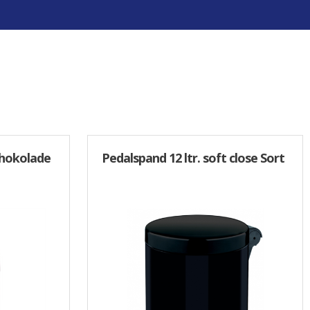
VINDUESPUDSERUDSTYR
Moerman
Unger
Vikan
Vinduessæbe
Diverse Vinduespudserudstyr
Chokolade
Pedalspand 12 ltr. soft close Sort