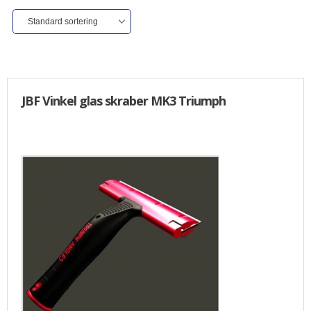
ALLE VARER I DENNE KATEGORI ER TIL 1/2 PRIS
SENDES
IKKE FRAGTFRI
TILBUD
FORSIDE
JBF Vinkel glas skraber MK3 Triumph
PROFIL
NYHEDER
VILKÅR
BESTIL
KURV
KONTAKT