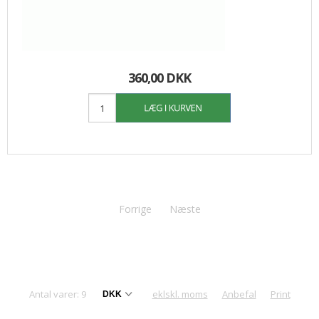
360,00 DKK
Forrige
Næste
Antal varer: 9
eklskl. moms
Anbefal
Print