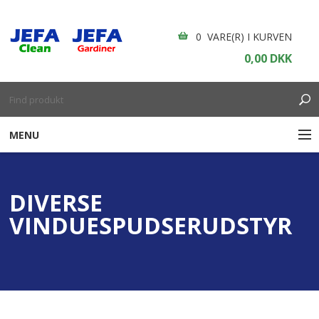
0 VARE(R) I KURVEN
0,00 DKK
MENU
RENGØRING
DIVERSE
ENGANGSARTIKLER
VINDUESPUDSERUDSTYR
BOLIGINDRETNING
GARDINER
BORDDÆKNING