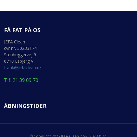
FÅ FAT PÅ OS
JEFA Clean
cvr nr. 30233174
Stenhuggervej 9
6710 Esbjerg V
frank@jefaclean.dk
Tlf. 21 39 09 70
ÅBNINGSTIDER
© Copyright 202 - JEFA Clean. CVR. 30233174.