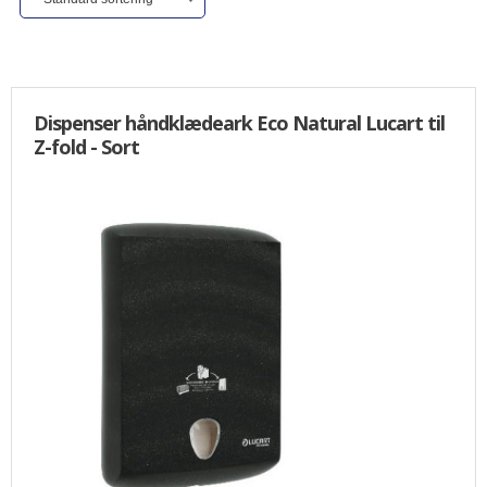
ALLE VARER I DENNE KATEGORI ER TIL 1/2 PRIS
SENDES
IKKE FRAGTFRI
TILBUD
Dispenser håndklædeark Eco Natural Lucart til
Z-fold - Sort
FORSIDE
PROFIL
NYHEDER
VILKÅR
BESTIL
KURV
KONTAKT