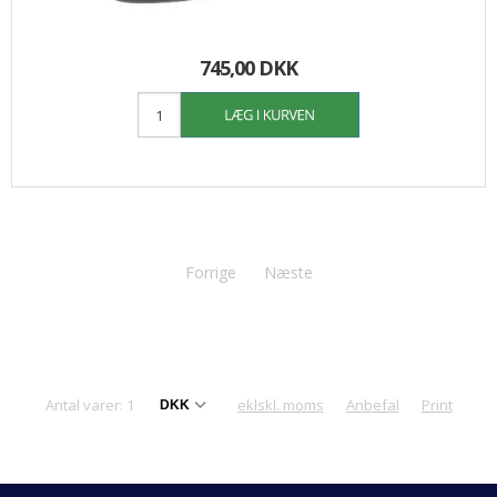
745,00 DKK
Forrige
Næste
Antal varer: 1
eklskl. moms
Anbefal
Print