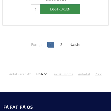
Forrige
1
2
Næste
Antal varer: 42
eklskl. moms
Anbefal
Print
FÅ FAT PÅ OS