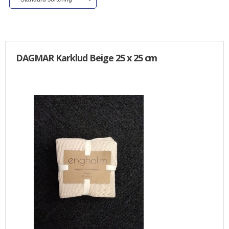
ALLE VARER I DENNE KATEGORI ER TIL 1/2 PRIS
SENDES
IKKE FRAGTFRI
TILBUD
DAGMAR Karklud Beige 25 x 25 cm
FORSIDE
PROFIL
NYHEDER
VILKÅR
BESTIL
KURV
KONTAKT