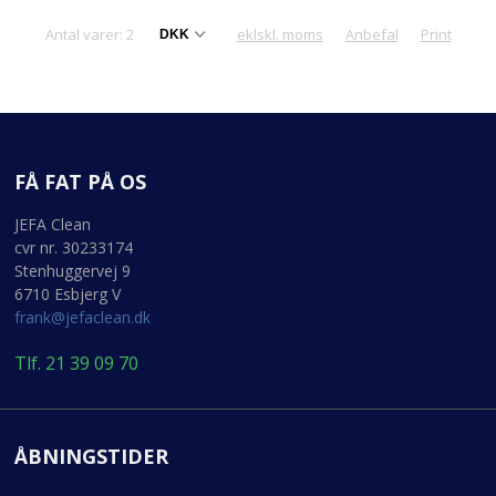
Antal varer: 2
eklskl. moms
Anbefal
Print
FÅ FAT PÅ OS
JEFA Clean
cvr nr. 30233174
Stenhuggervej 9
6710 Esbjerg V
frank@jefaclean.dk
Tlf. 21 39 09 70
ÅBNINGSTIDER