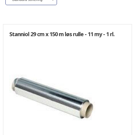
ALLE VARER I DENNE KATEGORI ER TIL 1/2 PRIS
SENDES
IKKE FRAGTFRI
TILBUD
Stanniol 29 cm x 150 m løs rulle - 11 my - 1 rl.
FORSIDE
PROFIL
NYHEDER
VILKÅR
BESTIL
KURV
KONTAKT