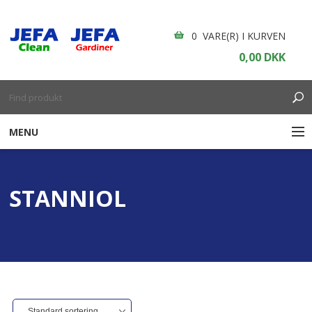
0 VARE(R) I KURVEN
0,00 DKK
MENU
RENGØRING
STANNIOL
ENGANGSARTIKLER
BOLIGINDRETNING
GARDINER
BORDDÆKNING