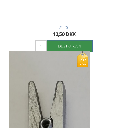
25,00
12,50 DKK
Spar
57%
Klemme sølv 3,5 x 1 cm 10 stk.