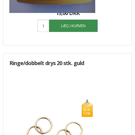
30,00
15,00 DKK
Ringe/dobbelt drys 20 stk. guld
Spar
50%