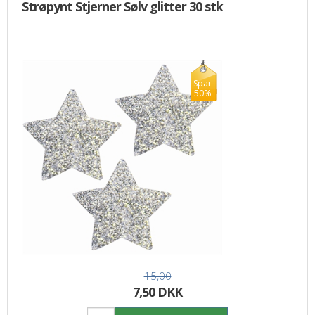
Strøpynt Stjerner Sølv glitter 30 stk
Spar
50%
15,00
7,50 DKK