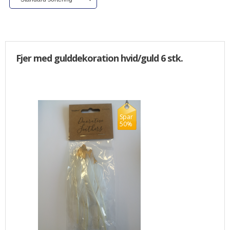
ALLE VARER I DENNE KATEGORI ER TIL 1/2 PRIS
SENDES
IKKE FRAGTFRI
TILBUD
Fjer med gulddekoration hvid/guld 6 stk.
FORSIDE
PROFIL
Spar
NYHEDER
50%
VILKÅR
BESTIL
KURV
KONTAKT