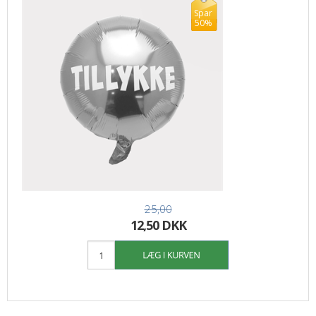
Spar
50%
25,00
12,50 DKK