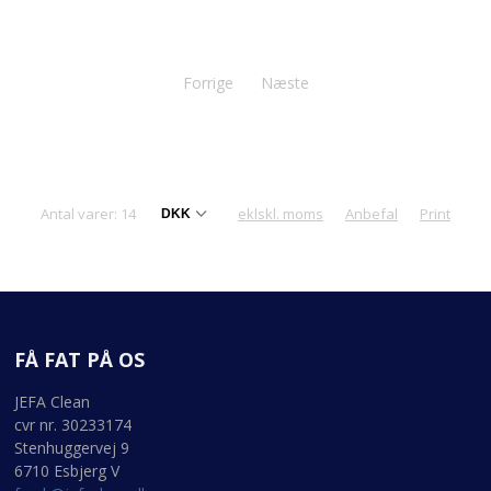
Forrige
Næste
Antal varer: 14
eklskl. moms
Anbefal
Print
FÅ FAT PÅ OS
JEFA Clean
cvr nr. 30233174
Stenhuggervej 9
6710 Esbjerg V