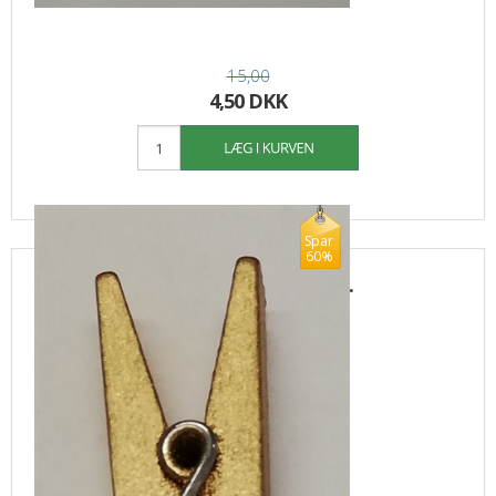
15,00
4,50 DKK
Spar
60%
Træklemme guld 3,5 x 0,7 cm 10 stk.