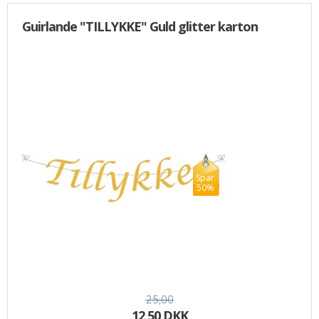
Guirlande "TILLYKKE" Guld glitter karton
Spar
50%
25,00
12,50 DKK