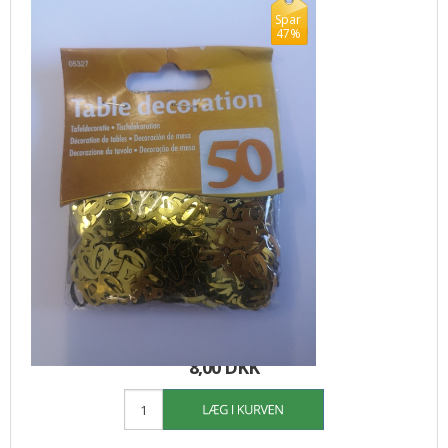
Spar
47%
15,00
8,00 DKK