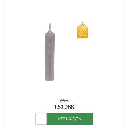
Spar
50%
3,00
1,50 DKK