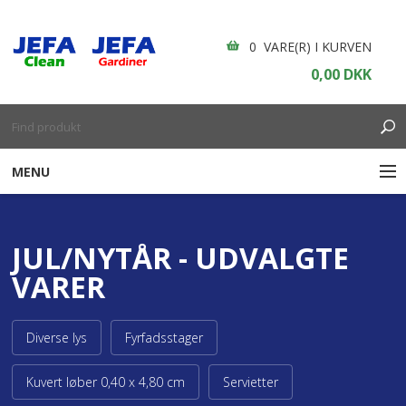
0 VARE(R) I KURVEN
0,00 DKK
MENU
RENGØRING
JUL/NYTÅR - UDVALGTE
ENGANGSARTIKLER
VARER
BOLIGINDRETNING
Diverse lys
Fyrfadsstager
GARDINER
Kuvert løber 0,40 x 4,80 cm
Servietter
BORDDÆKNING