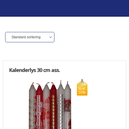
ALLE VARER I DENNE KATEGORI ER TIL 1/2 PRIS
SENDES
IKKE FRAGTFRI
TILBUD
FORSIDE
PROFIL
NYHEDER
Kalenderlys 30 cm ass.
VILKÅR
Spar
50%
BESTIL
KURV
KONTAKT