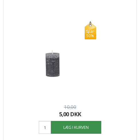
Spar
50%
10,00
5,00 DKK