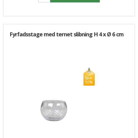
Fyrfadsstage med ternet slibning H 4 x Ø 6 cm
Spar
50%