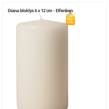
Diana bloklys 6 x 12 cm - Elfenben
Spar
50%
20,00