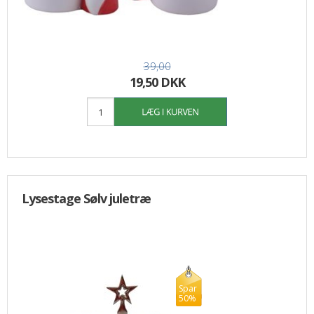
39,00
19,50 DKK
Lysestage Sølv juletræ
Spar
50%