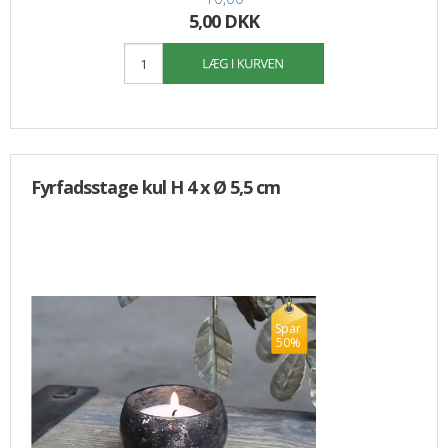
5,00 DKK
Fyrfadsstage kul H 4 x Ø 5,5 cm
Spar
50%