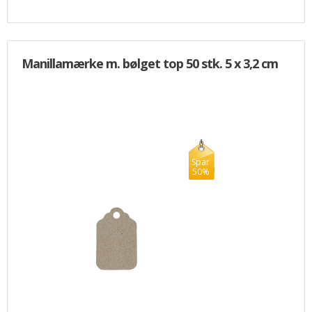
Manillamærke m. bølget top 50 stk. 5 x 3,2 cm
Spar
50%