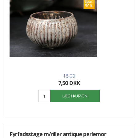
Spar
50%
15,00
7,50 DKK
Fyrfadsstage m/riller antique perlemor