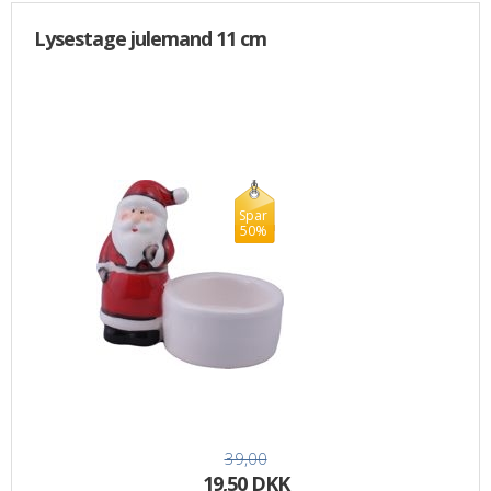
Lysestage julemand 11 cm
Spar
50%
39,00
19,50 DKK