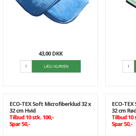
Opvask
Overflade desinfektion
Personlig pleje/værnemidler
Specialprodukter
Tøjvask
Universal rengøring
43,00 DKK
ECO-TEX Soft Microfiberklud 32 x
ECO-TEX S
32 cm Hvid
32 cm Rø
Tilbud 10 stk. 100,-
Tilbud 10 
Spar 50,-
Spar 50,-