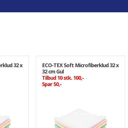
VINDUESPUDSERUDSTYR
Moerman
Unger
Vikan
Vinduessæbe
Diverse Vinduespudserudstyr
rklud 32 x
ECO-TEX Soft Microfiberklud 32 x
32 cm Gul
Tilbud 10 stk. 100,-
Spar 50,-