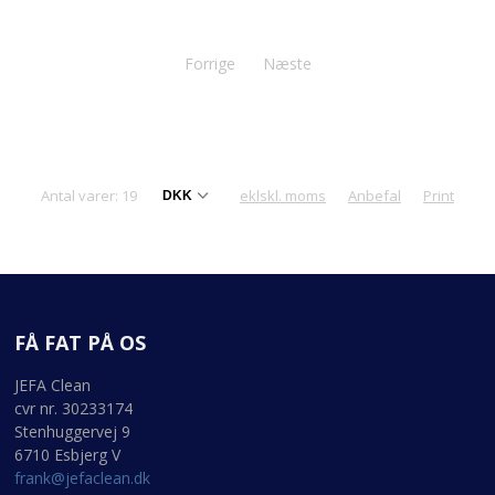
Forrige
Næste
Antal varer: 19
eklskl. moms
Anbefal
Print
FÅ FAT PÅ OS
JEFA Clean
cvr nr. 30233174
Stenhuggervej 9
6710 Esbjerg V
frank@jefaclean.dk