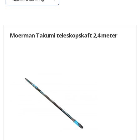
ALLE VARER I DENNE KATEGORI ER TIL 1/2 PRIS
SENDES
IKKE FRAGTFRI
TILBUD
Moerman Takumi teleskopskaft 2,4 meter
FORSIDE
PROFIL
NYHEDER
VILKÅR
BESTIL
KURV
KONTAKT