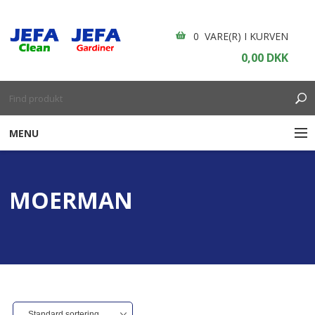
0 VARE(R) I KURVEN
0,00 DKK
MENU
RENGØRING
MOERMAN
ENGANGSARTIKLER
BOLIGINDRETNING
GARDINER
BORDDÆKNING