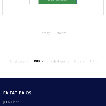
Forrige
Næste
Antal varer: 4
eklskl. moms
Anbefal
Print
FÅ FAT PÅ OS
JEFA Clean