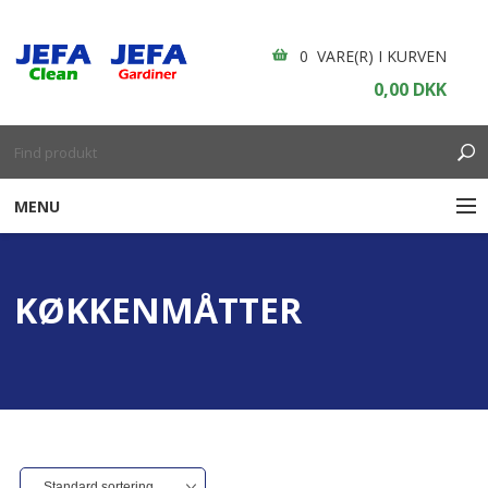
0 VARE(R) I KURVEN
0,00 DKK
MENU
RENGØRING
KØKKENMÅTTER
ENGANGSARTIKLER
BOLIGINDRETNING
GARDINER
BORDDÆKNING