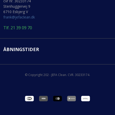
cvr nr. 30233174
Stenhuggervej 9
6710 Esbjerg V
frank@jefaclean.dk
Tlf. 21 39 09 70
ÅBNINGSTIDER
© Copyright 202 - JEFA Clean. CVR. 30233174.