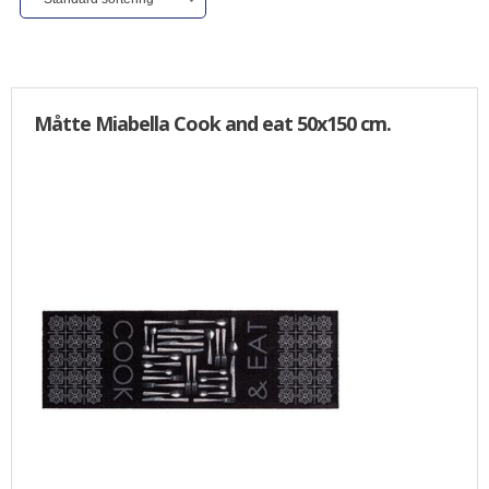
ALLE VARER I DENNE KATEGORI ER TIL 1/2 PRIS
SENDES
IKKE FRAGTFRI
TILBUD
Måtte Miabella Cook and eat 50x150 cm.
FORSIDE
PROFIL
NYHEDER
VILKÅR
BESTIL
KURV
KONTAKT