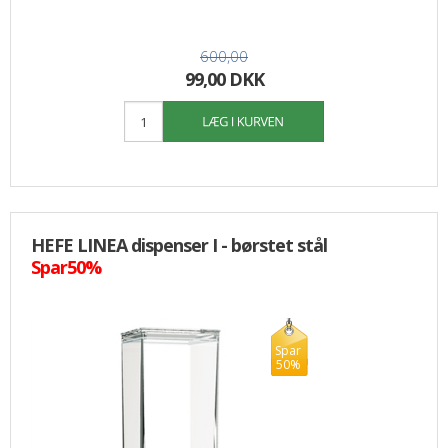
600,00
99,00 DKK
HEFE LINEA dispenser I - børstet stål
Spar50%
Spar
50%