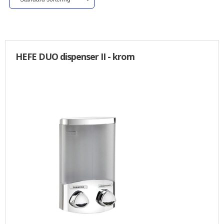
ALLE VARER I DENNE KATEGORI ER TIL 1/2 PRIS
SENDES
IKKE FRAGTFRI
TILBUD
HEFE DUO dispenser II - krom
FORSIDE
PROFIL
NYHEDER
VILKÅR
BESTIL
KURV
KONTAKT