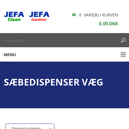
0 VARE(R) I KURVEN
0,00 DKK
MENU
RENGØRING
SÆBEDISPENSER VÆG
ENGANGSARTIKLER
BOLIGINDRETNING
GARDINER
BORDDÆKNING