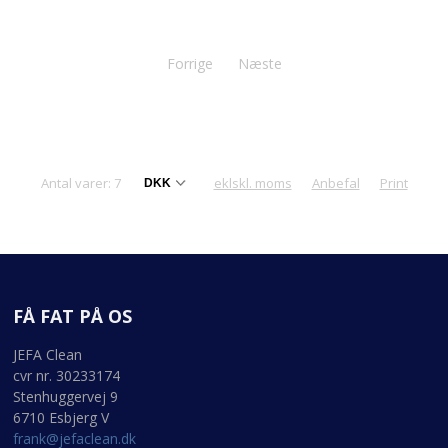
Forrige
Næste
Antal varer: 7
eklskl. moms
Anbefal
Print
FÅ FAT PÅ OS
JEFA Clean
cvr nr. 30233174
Stenhuggervej 9
6710 Esbjerg V
frank@jefaclean.dk