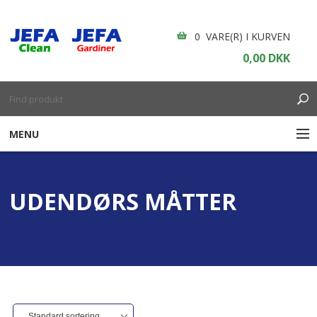
0 VARE(R) I KURVEN
0,00 DKK
MENU
RENGØRING
UDENDØRS MÅTTER
ENGANGSARTIKLER
BOLIGINDRETNING
GARDINER
BORDDÆKNING