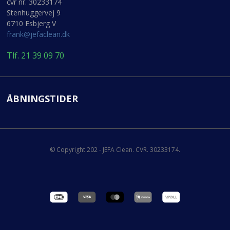
cvr nr. 30233174
Stenhuggervej 9
6710 Esbjerg V
frank@jefaclean.dk
Tlf. 21 39 09 70
ÅBNINGSTIDER
© Copyright 202 - JEFA Clean. CVR. 30233174.