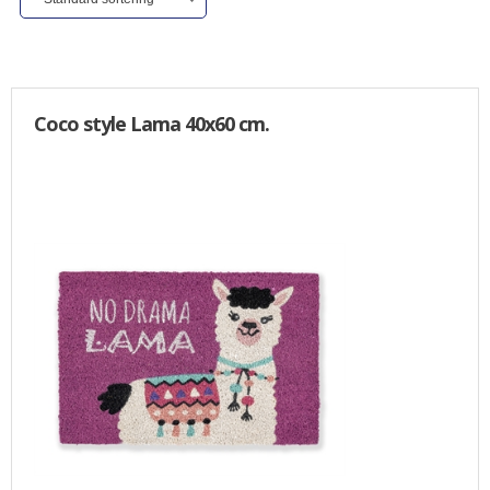
ALLE VARER I DENNE KATEGORI ER TIL 1/2 PRIS
SENDES
IKKE FRAGTFRI
TILBUD
Coco style Lama 40x60 cm.
FORSIDE
PROFIL
NYHEDER
VILKÅR
BESTIL
KURV
KONTAKT