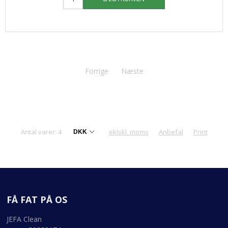
Forrige
Næste
Antal varer: 4
eklskl. moms
Anbefal
Print
FÅ FAT PÅ OS
JEFA Clean