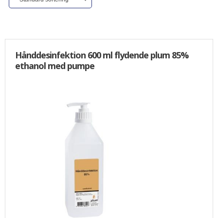
ALLE VARER I DENNE KATEGORI ER TIL 1/2 PRIS
SENDES
IKKE FRAGTFRI
TILBUD
Hånddesinfektion 600 ml flydende plum 85%
ethanol med pumpe
FORSIDE
PROFIL
NYHEDER
VILKÅR
BESTIL
KURV
KONTAKT