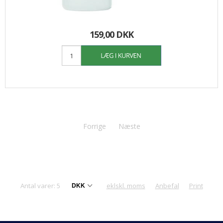
159,00 DKK
Forrige
Næste
Antal varer: 5
eklskl. moms
Anbefal
Print