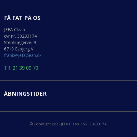
FÅ FAT PÅ OS
JEFA Clean
cvr nr. 30233174
Stenhuggervej 9
6710 Esbjerg V
frank@jefaclean.dk
Tlf. 21 39 09 70
ÅBNINGSTIDER
© Copyright 202 - JEFA Clean. CVR. 30233174.