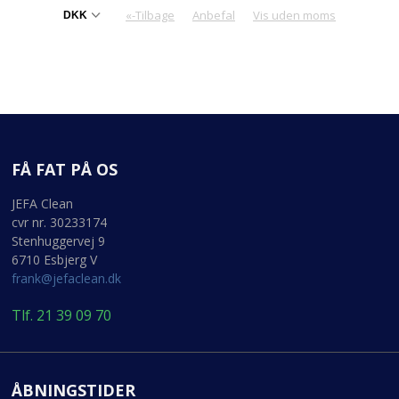
«-Tilbage
Anbefal
Vis uden moms
FÅ FAT PÅ OS
JEFA Clean
cvr nr. 30233174
Stenhuggervej 9
6710 Esbjerg V
frank@jefaclean.dk
Tlf. 21 39 09 70
ÅBNINGSTIDER