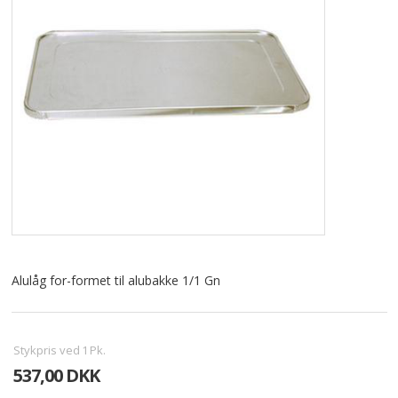
ALLE VARER I DENNE KATEGORI ER TIL 1/2 PRIS
SENDES
IKKE FRAGTFRI
TILBUD
FORSIDE
PROFIL
NYHEDER
VILKÅR
Alulåg for-formet til alubakke 1/1 Gn
BESTIL
KURV
Stykpris ved
1
Pk.
537,00 DKK
KONTAKT