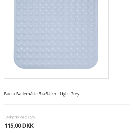
ALLE VARER I DENNE KATEGORI ER TIL 1/2 PRIS
SENDES
IKKE FRAGTFRI
TILBUD
FORSIDE
PROFIL
NYHEDER
VILKÅR
Badia Bademåtte 54x54 cm. Light Grey
BESTIL
KURV
Stykpris ved
1
Stk
115,00 DKK
KONTAKT