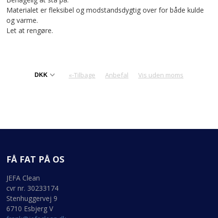
Materialet er fleksibel og modstandsdygtig over for både kulde
og varme.
Let at rengøre.
«-Tilbage
Anbefal
Vis uden moms
FÅ FAT PÅ OS
JEFA Clean
cvr nr. 30233174
Stenhuggervej 9
6710 Esbjerg V