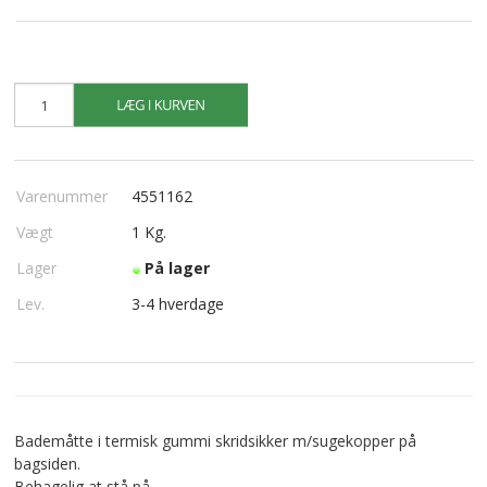
Varenummer
4551162
Vægt
1
Kg.
Lager
På lager
Lev.
3-4 hverdage
Bademåtte i termisk gummi skridsikker m/sugekopper på
bagsiden.
Behagelig at stå på.