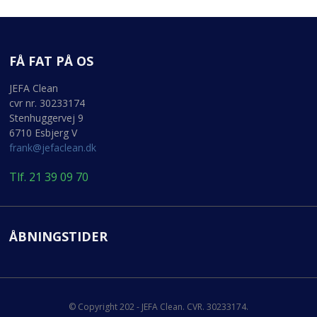
FÅ FAT PÅ OS
JEFA Clean
cvr nr. 30233174
Stenhuggervej 9
6710 Esbjerg V
frank@jefaclean.dk
Tlf. 21 39 09 70
ÅBNINGSTIDER
© Copyright 202 - JEFA Clean. CVR. 30233174.