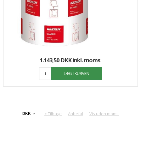
1.143,50 DKK
inkl. moms
«-Tilbage
Anbefal
Vis uden moms