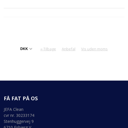
«-Tilbage
Anbefal
Vis uden moms
FÅ FAT PÅ OS
JEFA Clean
cvr nr. 30233174
Stenhuggervej 9
6710 Esbjerg V