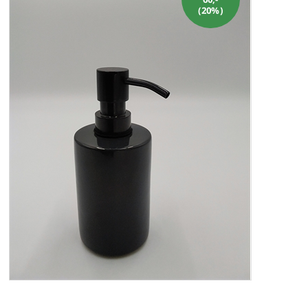
ALLE VARER I DENNE KATEGORI ER TIL 1/2 PRIS
SENDES
(20%)
IKKE FRAGTFRI
TILBUD
FORSIDE
PROFIL
NYHEDER
VILKÅR
BESTIL
KURV
KONTAKT