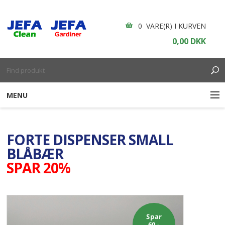
0 VARE(R) I KURVEN
0,00 DKK
MENU
RENGØRING
FORTE DISPENSER SMALL
ENGANGSARTIKLER
BLÅBÆR
SPAR 20%
BOLIGINDRETNING
GARDINER
Spar
BORDDÆKNING
60,-