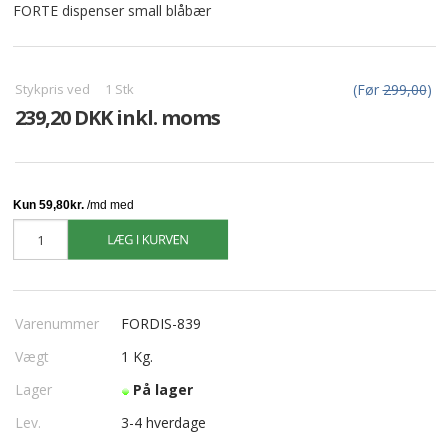
FORTE dispenser small blåbær
Stykpris ved
1
Stk
(Før
299,00
)
239,20 DKK inkl. moms
Varenummer
FORDIS-839
Vægt
1
Kg.
Lager
På lager
Lev.
3-4 hverdage