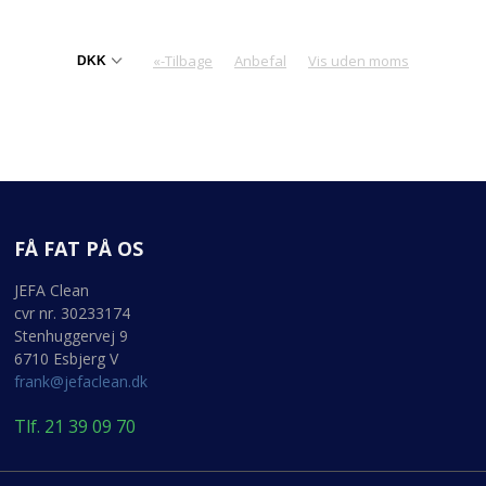
«-Tilbage
Anbefal
Vis uden moms
FÅ FAT PÅ OS
JEFA Clean
cvr nr. 30233174
Stenhuggervej 9
6710 Esbjerg V
frank@jefaclean.dk
Tlf. 21 39 09 70