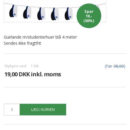
ALLE VARER I DENNE KATEGORI ER TIL 1/2 PRIS
SENDES
IKKE FRAGTFRI
Spar
19,-
(50%)
TILBUD
Guirlande m/studenterhuer blå 4 meter
FORSIDE
Sendes ikke fragtfrit
PROFIL
Stykpris ved
1
Stk
(Før
38,00
)
NYHEDER
19,00 DKK inkl. moms
VILKÅR
BESTIL
KURV
KONTAKT