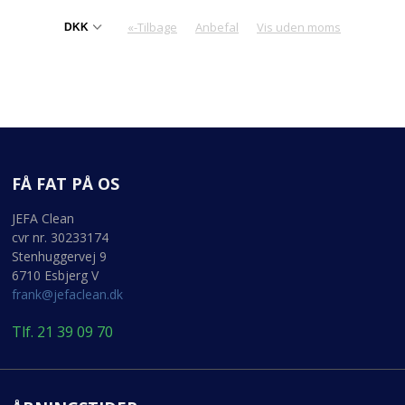
«-Tilbage
Anbefal
Vis uden moms
FÅ FAT PÅ OS
JEFA Clean
cvr nr. 30233174
Stenhuggervej 9
6710 Esbjerg V
frank@jefaclean.dk
Tlf. 21 39 09 70