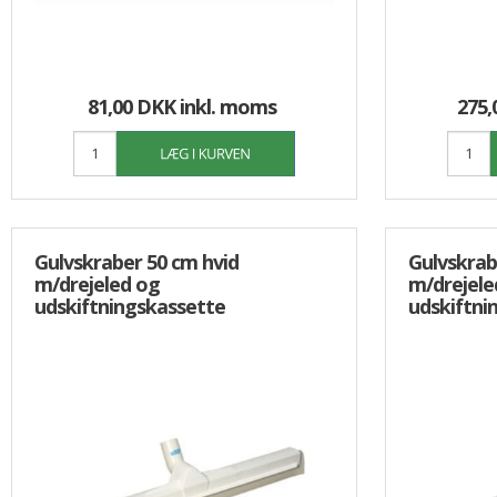
81,00 DKK
inkl. moms
275,
Gulvskraber 50 cm hvid
Gulvskrab
m/drejeled og
m/drejele
udskiftningskassette
udskiftni