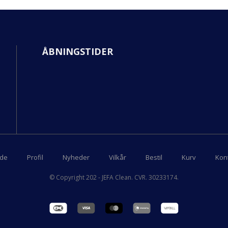
ÅBNINGSTIDER
ide
Profil
Nyheder
Vilkår
Bestil
Kurv
Kon
© Copyright 202 - JEFA Clean. CVR. 30233174.