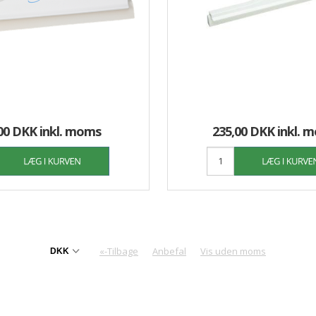
00 DKK
inkl. moms
235,00 DKK
inkl. 
«-Tilbage
Anbefal
Vis uden moms