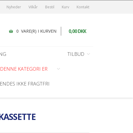
Nyheder
Vilkår
Bestil
Kurv
Kontakt
0,00 DKK
0 VARE(R) I KURVEN
NG
TILBUD
I DENNE KATEGORI ER
HANDSKER
KØKKEN SERVICE
DEKORATION/BORDPYNT
DIVERSE TILBUD
ENDES IKKE FRAGTFRI
Arbejdshandsker
Bordkort
Dunsokker
Engangshandsker
Diverse Dekoration/Bordpynt
Restsalg - 50 %
Neopren
Filt blomster
Student - 50 %
enhåndklæder
Nitril
Fodbold
KASSETTE
Guld/Sølv/Kobber
Hjerter/diamanter