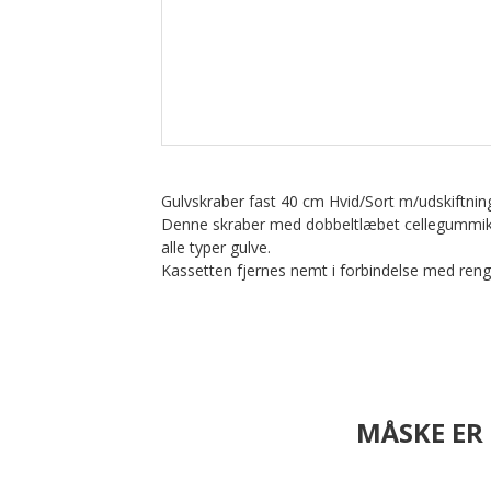
Opvask
Overflade desinfektion
Personlig pleje/værnemidler
Specialprodukter
Tøjvask
Universal rengøring
Gulvskraber fast 40 cm Hvid/Sort m/udskiftnin
Denne skraber med dobbeltlæbet cellegummikass
alle typer gulve.
Kassetten fjernes nemt i forbindelse med reng
MÅSKE ER