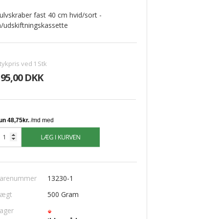
ulvskraber fast 40 cm hvid/sort -
/udskiftningskassette
VINDUESPUDSERUDSTYR
Moerman
tykpris ved
1
Stk
Unger
195,00 DKK
Vikan
Vinduessæbe
Diverse Vinduespudserudstyr
arenummer
13230-1
ægt
500
Gram
ager