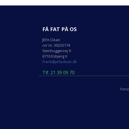
FÅ FAT PÅ OS
JEFA Clean
cvr nr. 30233174
Stenhuggervej 9
6710 Esbjerg V
frank@jefaclean.dk
Tlf. 21 39 09 70
Fors