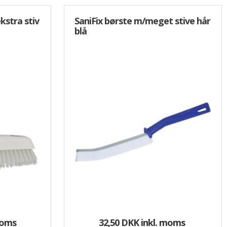
kstra stiv
SaniFix børste m/meget stive hår
blå
moms
32,50 DKK
inkl. moms