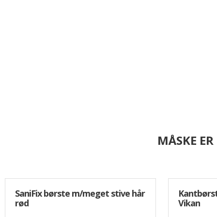
Opvask
Overflade desinfektion
Personlig pleje/værnemidler
Specialprodukter
Tøjvask
Universal rengøring
MÅSKE ER
SaniFix børste m/meget stive hår
Kantbørst
rød
Vikan