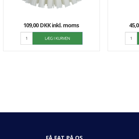
109,00 DKK
inkl. moms
45,
FÅ FAT PÅ OS