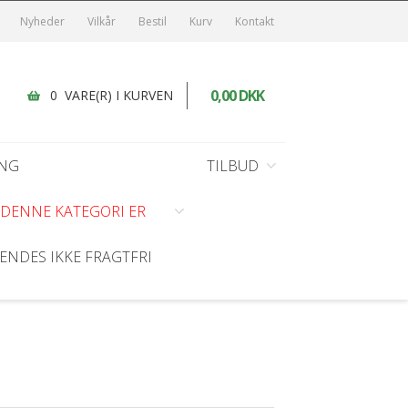
Nyheder
Vilkår
Bestil
Kurv
Kontakt
0,00 DKK
0 VARE(R) I KURVEN
NG
TILBUD
I DENNE KATEGORI ER
HANDSKER
KØKKEN SERVICE
DEKORATION/BORDPYNT
DIVERSE TILBUD
ENDES IKKE FRAGTFRI
Arbejdshandsker
Bordkort
Dunsokker
Engangshandsker
Diverse Dekoration/Bordpynt
Restsalg - 50 %
Neopren
Filt blomster
Student - 50 %
enhåndklæder
Nitril
Fodbold
Guld/Sølv/Kobber
Hjerter/diamanter