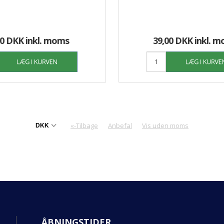
00 DKK
inkl. moms
39,00 DKK
inkl. 
«-Tilbage
Anbefal
Vis uden moms
ÅBNINGSTIDER