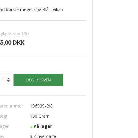
antbørste meget stiv Blå - Vikan
VINDUESPUDSERUDSTYR
tykpris ved
1
Stk
Moerman
45,00 DKK
Unger
Vikan
Vinduessæbe
Diverse Vinduespudserudstyr
arenummer
106939-Blå
ægt
100
Gram
ager
På lager
ev.
3-4 hverdage