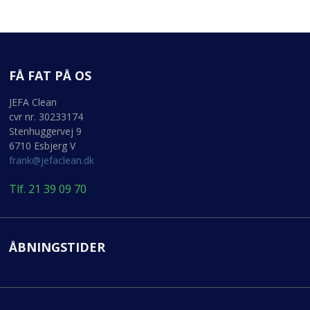
FÅ FAT PÅ OS
JEFA Clean
cvr nr. 30233174
Stenhuggervej 9
6710 Esbjerg V
frank@jefaclean.dk
Tlf. 21 39 09 70
ÅBNINGSTIDER