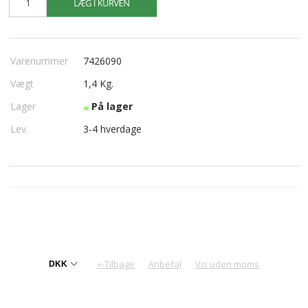
Varenummer
7426090
Vægt
1,4
Kg.
Lager
På lager
Lev.
3-4 hverdage
«-Tilbage
Anbefal
Vis uden moms