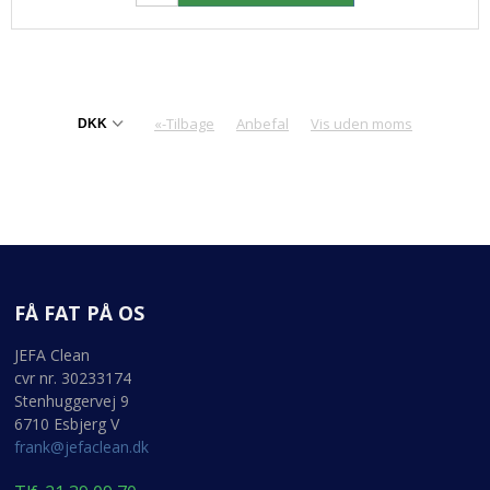
«-Tilbage
Anbefal
Vis uden moms
FÅ FAT PÅ OS
JEFA Clean
cvr nr. 30233174
Stenhuggervej 9
6710 Esbjerg V
frank@jefaclean.dk