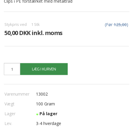
Clips i PE forstærket med metaltråd
Stykpris ved
1
Stk
(Før
125,00
)
50,00 DKK inkl. moms
Varenummer
13002
Vægt
100
Gram
Lager
På lager
Lev.
3-4 hverdage