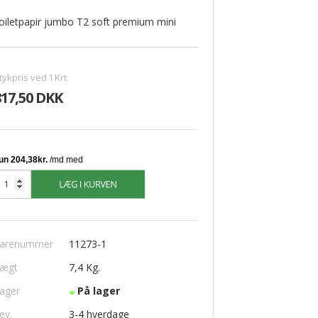
oiletpapir jumbo T2 soft premium mini
VINDUESPUDSERUDSTYR
tykpris ved
1
Krt.
Moerman
817,50 DKK
Unger
Vikan
Vinduessæbe
Diverse Vinduespudserudstyr
arenummer
11273-1
ægt
7,4
Kg.
ager
På lager
ev.
3-4 hverdage