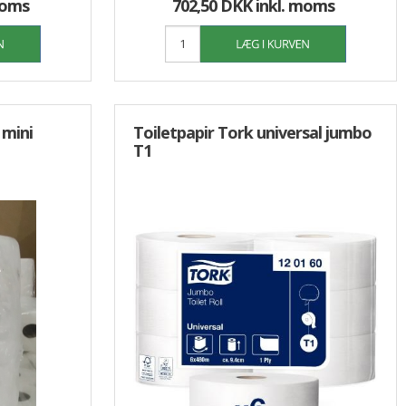
moms
702,50 DKK
inkl. moms
 mini
Toiletpapir Tork universal jumbo
T1