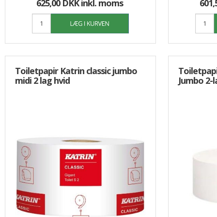
625,00 DKK
inkl. moms
601,
Toiletpapir Katrin classic jumbo
Toiletpapi
midi 2 lag hvid
Jumbo 2-l