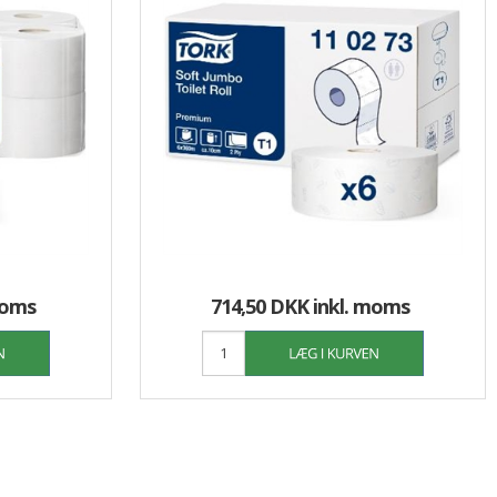
moms
714,50 DKK
inkl. moms