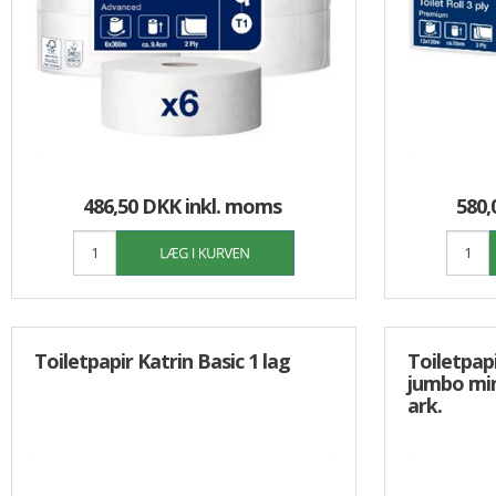
486,50 DKK
inkl. moms
580,
Toiletpapir Katrin Basic 1 lag
Toiletpap
jumbo min
ark.