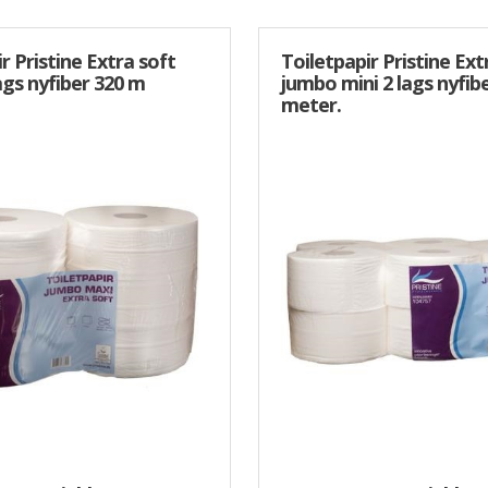
r Pristine Extra soft
Toiletpapir Pristine Ext
ags nyfiber 320 m
jumbo mini 2 lags nyfib
meter.