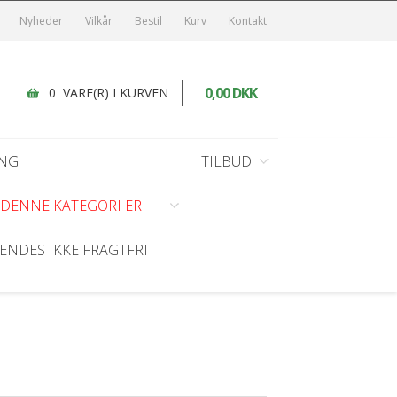
Nyheder
Vilkår
Bestil
Kurv
Kontakt
0,00 DKK
0 VARE(R) I KURVEN
NG
TILBUD
I DENNE KATEGORI ER
HANDSKER
KØKKEN SERVICE
DEKORATION/BORDPYNT
DIVERSE TILBUD
ENDES IKKE FRAGTFRI
Arbejdshandsker
Bordkort
Dunsokker
Engangshandsker
Diverse Dekoration/Bordpynt
Restsalg - 50 %
Neopren
Filt blomster
Student - 50 %
enhåndklæder
Nitril
Fodbold
Guld/Sølv/Kobber
Hjerter/diamanter