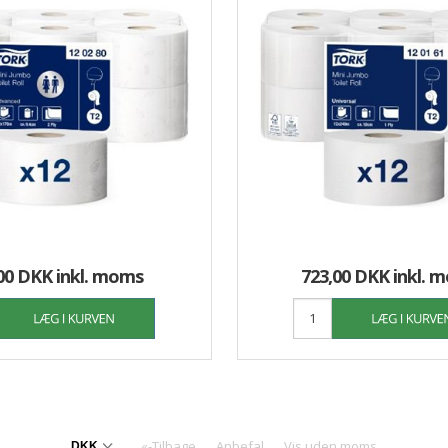
00 DKK
inkl. moms
723,00 DKK
inkl. 
«-Tilbage
Anbefal
Vis uden moms