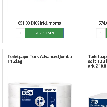
651,00 DKK
inkl. moms
574,
Toiletpapir Tork Advanced Jumbo
Toiletpap
T1 2 lag
soft T2 3
ark Ø18.8