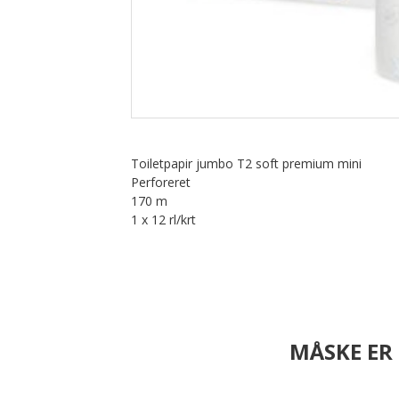
Opvask
Overflade desinfektion
Personlig pleje/værnemidler
Specialprodukter
Tøjvask
Universal rengøring
Toiletpapir jumbo T2 soft premium mini
Perforeret
170 m
1 x 12 rl/krt
MÅSKE ER