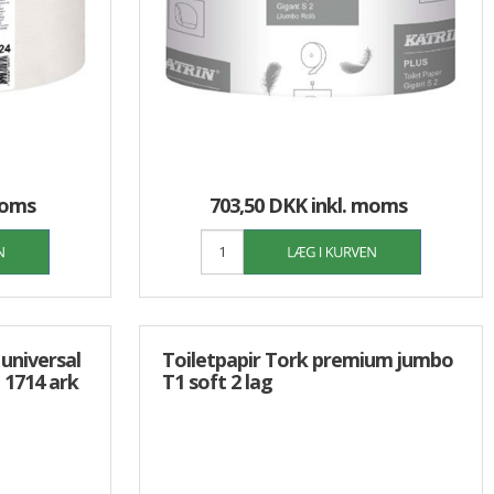
moms
703,50 DKK
inkl. moms
universal
Toiletpapir Tork premium jumbo
 1714 ark
T1 soft 2 lag