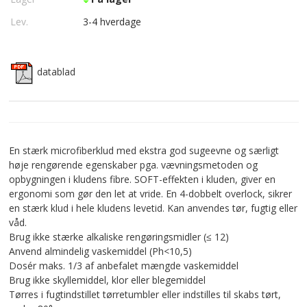
Lev.
3-4 hverdage
datablad
En stærk microfiberklud med ekstra god sugeevne og særligt
høje rengørende egenskaber pga. vævningsmetoden og
opbygningen i kludens fibre. SOFT-effekten i kluden, giver en
ergonomi som gør den let at vride. En 4-dobbelt overlock, sikrer
en stærk klud i hele kludens levetid. Kan anvendes tør, fugtig eller
våd.
Brug ikke stærke alkaliske rengøringsmidler (≤ 12)
Anvend almindelig vaskemiddel (Ph<10,5)
Dosér maks. 1/3 af anbefalet mængde vaskemiddel
Brug ikke skyllemiddel, klor eller blegemiddel
Tørres i fugtindstillet tørretumbler eller indstilles til skabs tørt,