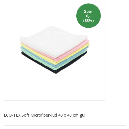
ALLE VARER I DENNE KATEGORI ER TIL 1/2 PRIS
SENDES
IKKE FRAGTFRI
Spar
6,-
(33%)
TILBUD
FORSIDE
PROFIL
NYHEDER
VILKÅR
BESTIL
KURV
ECO-TEX Soft Microfiberklud 40 x 40 cm gul
KONTAKT