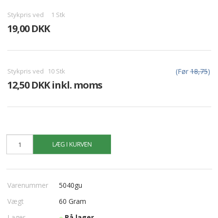
Stykpris ved
1
Stk
19,00 DKK
Stykpris ved
10
Stk
(Før
18,75
)
12,50 DKK inkl. moms
Varenummer
5040gu
Vægt
60
Gram
Lager
På lager