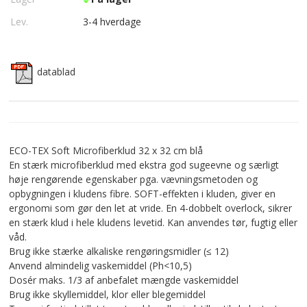
Lev.
3-4 hverdage
datablad
ECO-TEX Soft Microfiberklud 32 x 32 cm blå
En stærk microfiberklud med ekstra god sugeevne og særligt
høje rengørende egenskaber pga. vævningsmetoden og
opbygningen i kludens fibre. SOFT-effekten i kluden, giver en
ergonomi som gør den let at vride. En 4-dobbelt overlock, sikrer
en stærk klud i hele kludens levetid. Kan anvendes tør, fugtig eller
våd.
Brug ikke stærke alkaliske rengøringsmidler (≤ 12)
Anvend almindelig vaskemiddel (Ph<10,5)
Dosér maks. 1/3 af anbefalet mængde vaskemiddel
Brug ikke skyllemiddel, klor eller blegemiddel