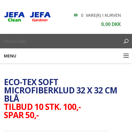
0 VARE(R) I KURVEN
0,00 DKK
MENU
RENGØRING
ECO-TEX SOFT
ENGANGSARTIKLER
MICROFIBERKLUD 32 X 32 CM
BLÅ
BOLIGINDRETNING
TILBUD 10 STK. 100,-
SPAR 50,-
GARDINER
BORDDÆKNING