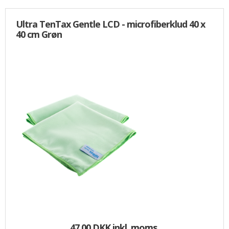
Ultra TenTax Gentle LCD - microfiberklud 40 x
40 cm Grøn
47,00 DKK
inkl. moms