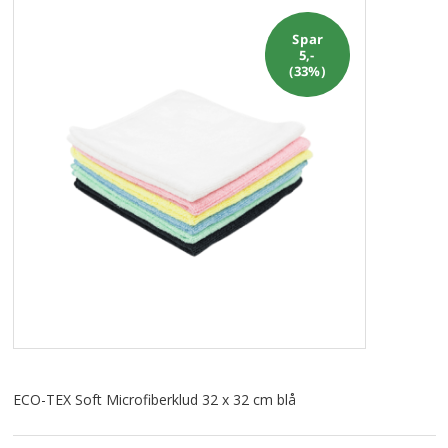
ALLE VARER I DENNE KATEGORI ER TIL 1/2 PRIS
SENDES
IKKE FRAGTFRI
Spar
5,-
(33%)
TILBUD
FORSIDE
PROFIL
NYHEDER
VILKÅR
BESTIL
KURV
ECO-TEX Soft Microfiberklud 32 x 32 cm blå
KONTAKT