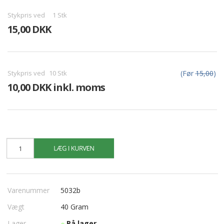
Stykpris ved
1
Stk
15,00 DKK
Stykpris ved
10
Stk
(Før
15,00
)
10,00 DKK inkl. moms
Varenummer
5032b
Vægt
40
Gram
Lager
På lager