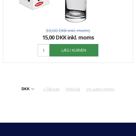
30,00 DKK
inkl. moms
15,00 DKK inkl. moms
«-Tilbage
Anbefal
Vis uden moms