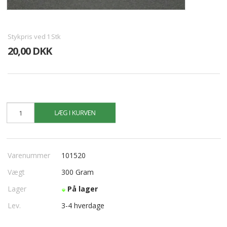
ALLE VARER I DENNE KATEGORI ER TIL 1/2 PRIS
SENDES
IKKE FRAGTFRI
Stykpris ved
1
Stk
TILBUD
20,00 DKK
FORSIDE
PROFIL
NYHEDER
VILKÅR
Varenummer
101520
BESTIL
Vægt
300
Gram
Lager
På lager
KURV
Lev.
3-4 hverdage
KONTAKT