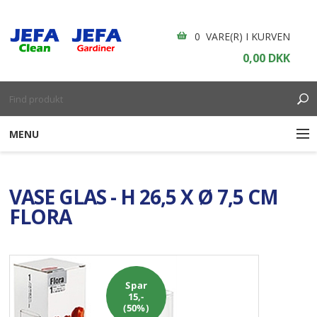
0 VARE(R) I KURVEN
0,00 DKK
MENU
RENGØRING
VASE GLAS - H 26,5 X Ø 7,5 CM
ENGANGSARTIKLER
FLORA
BOLIGINDRETNING
GARDINER
Spar
15,-
BORDDÆKNING
(50%)