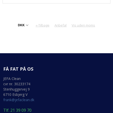
«-Tilbage
Anbefal
Vis uden moms
FÅ FAT PÅ OS
JEFA Clean
cvr nr. 30233174
Stenhuggervej 9
6710 Esbjerg V
frank@jefaclean.dk
Tlf. 21 39 09 70