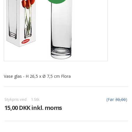
ALLE VARER I DENNE KATEGORI ER TIL 1/2 PRIS
SENDES
IKKE FRAGTFRI
TILBUD
FORSIDE
PROFIL
NYHEDER
Vase glas - H 26,5 x Ø 7,5 cm Flora
VILKÅR
BESTIL
Stykpris ved
1
Stk
(Før
30,00
)
15,00 DKK inkl. moms
KURV
KONTAKT